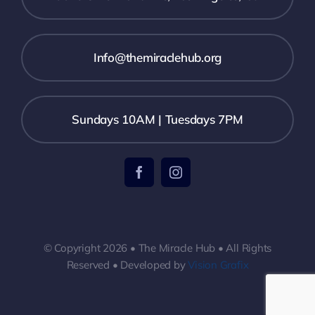
Info@themiraclehub.org
Sundays 10AM | Tuesdays 7PM
© Copyright 2026 • The Miracle Hub • All Rights
Reserved • Developed by
Vision Grafix