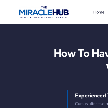
Skip
to
Home
content
How To Hav
Experienced
Cursus ultrices di