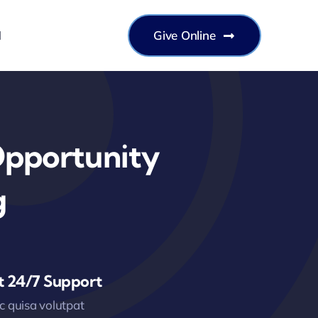
H
Give Online
Opportunity
g
t 24/7 Support
 quisa volutpat