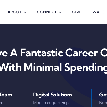
ABOUT
CONNECT
GIVE
WATC
e A Fantastic Career 
With Minimal Spendin
 Team
Digital Solutions
Ge
am
Magna augue temp
Nunc